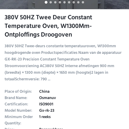
380V 50HZ Twee Deur Constant
Temperature Oven, W1300Mm-
Ontploffings Droogoven
380V 50HZ Twee-deurs constante temperatuuroven, W1300mm
hoogdrogende oven Productspecificaties Naam van de apparatuur
GX-RK-23 Precision Constant Temperature Oven
Stroomvoorziening AC380V 50HZ Interne afmetingen 900 mm
(breedte) × 1300 mm (diepte) × 1650 mm (hoogte)2 lagen in
totaalSchermversie: 790 ...
Place of Origin:
China
Brand Name:
Osmanuv
Certification:
ISO9001
Model Number:
Gx-rk-23
Minimum Order
1 reeks
Quantity: