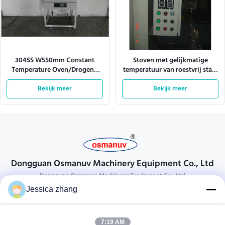
304SS W550mm Constant
Stoven met gelijkmatige
Temperature Oven/Drogend
temperatuur van roestvrij staal
Oven Industrial
met een verwarmingssnelheid
Bekijk meer
van 2,0 °C/min
Bekijk meer
Dongguan Osmanuv Machinery Equipment Co., Ltd
Dongguan Osmanuv Machinery Equipment Co., Ltd
Jessica zhang
Neem contact op.
28 tweede industrieel, wei van Liu chong, Wanjiang, DongGuan,
7:19 AM