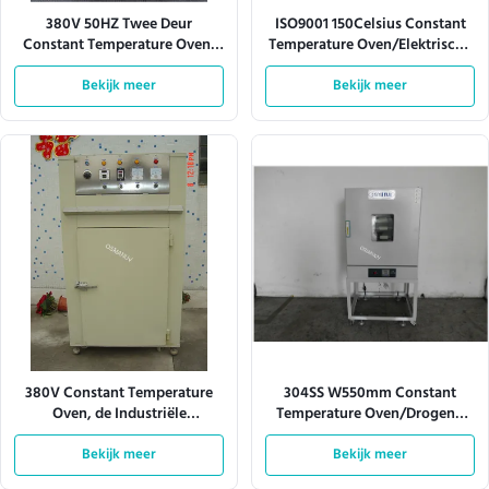
380V 50HZ Twee Deur
ISO9001 150Celsius Constant
Constant Temperature Oven,
Temperature Oven/Elektrische
W1300Mm-Ontploffings
Droogoven
Droogoven
Bekijk meer
Bekijk meer
380V Constant Temperature
304SS W550mm Constant
Oven, de Industriële
Temperature Oven/Drogend
Droogoven van l900mm
Oven Industrial
Bekijk meer
Bekijk meer