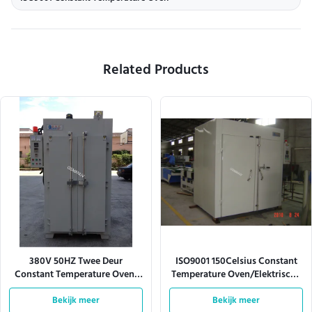
Related Products
380V 50HZ Twee Deur
ISO9001 150Celsius Constant
Constant Temperature Oven,
Temperature Oven/Elektrische
W1300Mm-Ontploffings
Droogoven
Droogoven
Bekijk meer
Bekijk meer