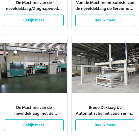
De Machine van de
Van de Machinemitsubishi van
neveldeklaag/Zuignapvoeder
de neveldeklaag de Servomotor
10m/Min
W920mm 180m/Min
Bekijk meer
Bekijk meer
De Machine van de
Brede Deklaag Uv
neveldeklaag met de
Automatische het Laden en het
Verlichting 380V 28kw van Tec
Leegmaken Machine 4KW
van het Transportbandsysteem
Bekijk meer
Bekijk meer
1600mm