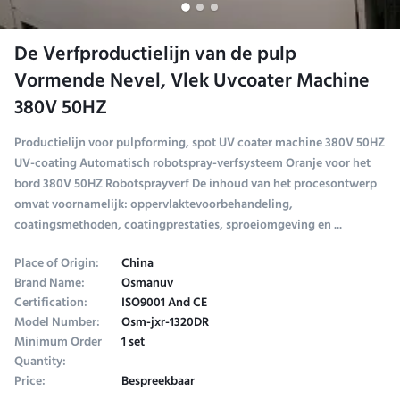
De Verfproductielijn van de pulp
Vormende Nevel, Vlek Uvcoater Machine
380V 50HZ
Productielijn voor pulpforming, spot UV coater machine 380V 50HZ
UV-coating Automatisch robotspray-verfsysteem Oranje voor het
bord 380V 50HZ Robotsprayverf De inhoud van het procesontwerp
omvat voornamelijk: oppervlaktevoorbehandeling,
coatingsmethoden, coatingprestaties, sproeiomgeving en ...
Place of Origin:
China
Brand Name:
Osmanuv
Certification:
ISO9001 And CE
Model Number:
Osm-jxr-1320DR
Minimum Order
1 set
Quantity:
Price:
Bespreekbaar