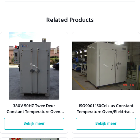
Related Products
380V 50HZ Twee Deur
ISO9001 150Celsius Constant
Constant Temperature Oven,
Temperature Oven/Elektrische
W1300Mm-Ontploffings
Droogoven
Droogoven
Bekijk meer
Bekijk meer