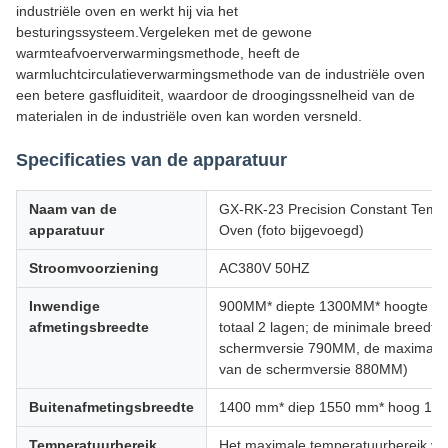
industriële oven en werkt hij via het
besturingssysteem.Vergeleken met de gewone
warmteafvoerverwarmingsmethode, heeft de
warmluchtcirculatieverwarmingsmethode van de industriële oven
een betere gasfluiditeit, waardoor de droogingssnelheid van de
materialen in de industriële oven kan worden versneld.
Specificaties van de apparatuur
Naam van de
GX-RK-23 Precision Constant Temp
apparatuur
Oven (foto bijgevoegd)
Stroomvoorziening
AC380V 50HZ
Inwendige
900MM* diepte 1300MM* hoogte 1
afmetingsbreedte
totaal 2 lagen; de minimale breedte
schermversie 790MM, de maximale 
van de schermversie 880MM)
Buitenafmetingsbreedte
1400 mm* diep 1550 mm* hoog 19
Temperatuurbereik
Het maximale temperatuurbereik va