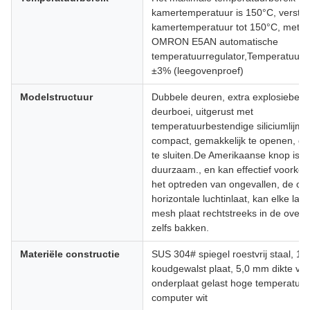
kamertemperatuur is 150°C, verstel
kamertemperatuur tot 150°C, met 
OMRON E5AN automatische
temperatuurregulator,Temperatuurun
±3% (leegovenproef)
Modelstructuur
Dubbele deuren, extra explosiebest
deurboei, uitgerust met
temperatuurbestendige siliciumlijm,
compact, gemakkelijk te openen, ge
te sluiten.De Amerikaanse knop is s
duurzaam., en kan effectief voorko
het optreden van ongevallen, de o
horizontale luchtinlaat, kan elke laa
mesh plaat rechtstreeks in de oven
zelfs bakken.
Materiële constructie
SUS 304# spiegel roestvrij staal, 1
koudgewalst plaat, 5,0 mm dikte va
onderplaat gelast hoge temperatuur 
computer wit