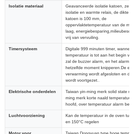
Isolatie materiaal
Geavanceerde isolatie katoen, zes z
isolatie en warmte relais, de dikte va
katoen is 100 mm, de
oppervlaktetemperatuur van de mac
laag, energiebesparing,milieubesch
vrij van vervuiling.
Timersysteem
Digitale 999 minuten timer, wanneer
temperatuur is tot aan het begin van
zal de buzzer alarm, en het alarm lic
hetzelfde moment knipperen.De elek
verwarming wordt afgesloten en de v
wordt voortgezet..
Elektrische onderdelen
Taiwan yin-ming merk solid state rela
ming merk korte naald temperatuur 
hoofd, over temperatuur alarm bes
Luchtvoorziening
Kan de temperatuur in de oven tus
en 150°C regelen
Motor voor
Taiwan Dongyuan type hoge temper