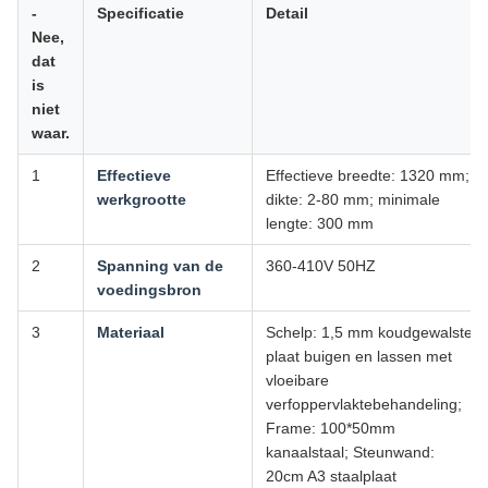
-
Specificatie
Detail
Nee,
dat
is
niet
waar.
1
Effectieve
Effectieve breedte: 1320 mm;
werkgrootte
dikte: 2-80 mm; minimale
lengte: 300 mm
2
Spanning van de
360-410V 50HZ
voedingsbron
3
Materiaal
Schelp: 1,5 mm koudgewalste
plaat buigen en lassen met
vloeibare
verfoppervlaktebehandeling;
Frame: 100*50mm
kanaalstaal; Steunwand:
20cm A3 staalplaat