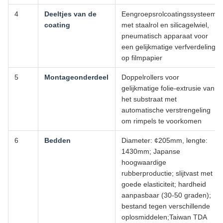
4
Deeltjes van de
Eengroepsrolcoatingssysteem
coating
met staalrol en silicagelwiel,
pneumatisch apparaat voor
een gelijkmatige verfverdeling
op filmpapier
5
Montageonderdeel
Doppelrollers voor
gelijkmatige folie-extrusie van
het substraat met
automatische verstrengeling
om rimpels te voorkomen
6
Bedden
Diameter: ¢205mm, lengte:
1430mm; Japanse
hoogwaardige
rubberproductie; slijtvast met
goede elasticiteit; hardheid
aanpasbaar (30-50 graden);
bestand tegen verschillende
oplosmiddelen;Taiwan TDA