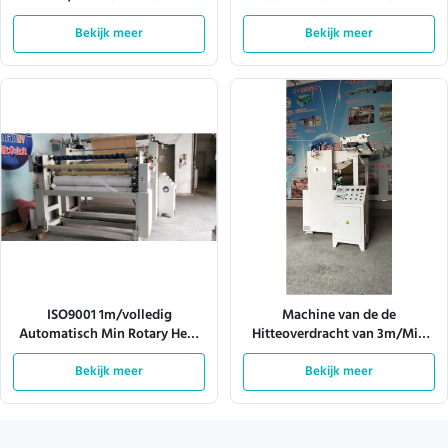
Heat/volledig Automatische
Hoogtepers Roterend de
Bekijk meer
Hittepers
Machinebroodje om te rollen
Bekijk meer
ISO9001 1m/volledig
Machine van de de
Automatisch Min Rotary Heat
Hitteoverdracht van 3m/Min
Transfer Machine
380V de Roterende/de
Bekijk meer
Roterende Sublimatie van de
Bekijk meer
Hittepers