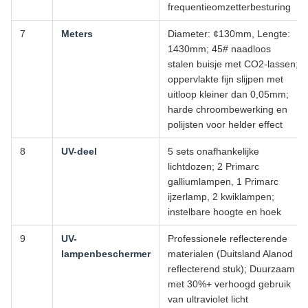
frequentieomzetterbesturing
7
Meters
Diameter: ¢130mm, Lengte:
1430mm; 45# naadloos
stalen buisje met CO2-lassen;
oppervlakte fijn slijpen met
uitloop kleiner dan 0,05mm;
harde chroombewerking en
polijsten voor helder effect
8
UV-deel
5 sets onafhankelijke
lichtdozen; 2 Primarc
galliumlampen, 1 Primarc
ijzerlamp, 2 kwiklampen;
instelbare hoogte en hoek
9
UV-
Professionele reflecterende
lampenbeschermer
materialen (Duitsland Alanod
reflecterend stuk); Duurzaam
met 30%+ verhoogd gebruik
van ultraviolet licht