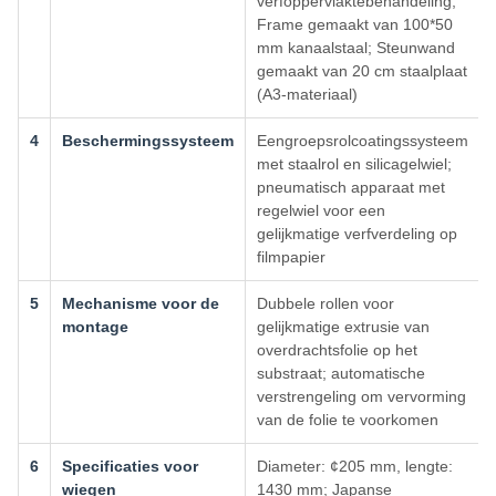
verfoppervlaktebehandeling;
Frame gemaakt van 100*50
mm kanaalstaal; Steunwand
gemaakt van 20 cm staalplaat
(A3-materiaal)
4
Beschermingssysteem
Eengroepsrolcoatingssysteem
met staalrol en silicagelwiel;
pneumatisch apparaat met
regelwiel voor een
gelijkmatige verfverdeling op
filmpapier
5
Mechanisme voor de
Dubbele rollen voor
montage
gelijkmatige extrusie van
overdrachtsfolie op het
substraat; automatische
verstrengeling om vervorming
van de folie te voorkomen
6
Specificaties voor
Diameter: ¢205 mm, lengte:
wiegen
1430 mm; Japanse