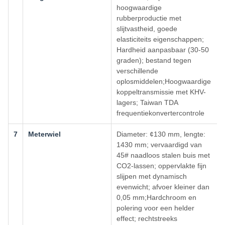
hoogwaardige
rubberproductie met
slijtvastheid, goede
elasticiteits eigenschappen;
Hardheid aanpasbaar (30-50
graden); bestand tegen
verschillende
oplosmiddelen;Hoogwaardige
koppeltransmissie met KHV-
lagers; Taiwan TDA
frequentiekonvertercontrole
7
Meterwiel
Diameter: ¢130 mm, lengte:
1430 mm; vervaardigd van
45# naadloos stalen buis met
CO2-lassen; oppervlakte fijn
slijpen met dynamisch
evenwicht; afvoer kleiner dan
0,05 mm;Hardchroom en
polering voor een helder
effect; rechtstreeks