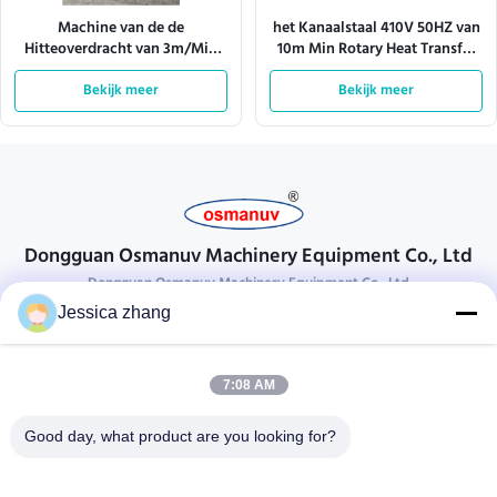
Machine van de de
het Kanaalstaal 410V 50HZ van
Hitteoverdracht van 3m/Min
10m Min Rotary Heat Transfer
380V de Roterende/de
Machine
Roterende Sublimatie van de
Bekijk meer
Bekijk meer
Hittepers
Dongguan Osmanuv Machinery Equipment Co., Ltd
Dongguan Osmanuv Machinery Equipment Co., Ltd
Jessica zhang
Neem contact op.
28 tweede industrieel, wei van Liu chong, Wanjiang, DongGuan,
7:08 AM
Guangdong, China
86-769 -88125248
Good day, what product are you looking for?
osmanuv@hotmail.com