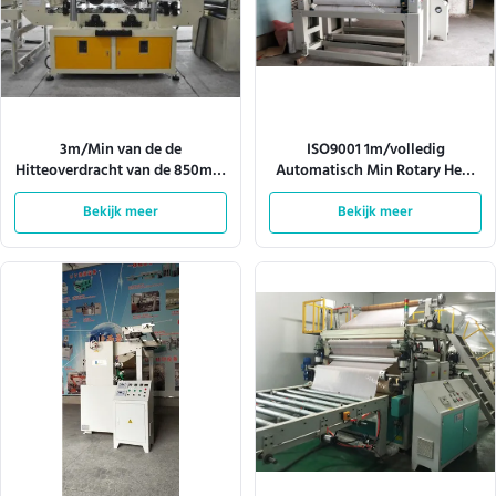
3m/Min van de de
ISO9001 1m/volledig
Hitteoverdracht van de 850mm
Automatisch Min Rotary Heat
Hoogtepers Roterend de
Transfer Machine
Machinebroodje om te rollen
Bekijk meer
Bekijk meer