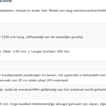
chine
icaatplaten, metaal en ander vlak. Bedek een laag warmteoverdrachtsfil
2100 mm hoog. (Afhankelijk van de werkelijke grootte)
b: Dikte: 1-60 mm; c, Lengte (kortste): 600 mm
 koudgewalste plaatbuigen en lassen, het oppervlak is behandeld met 
emaakt van 20 cm stalen plaat (A3-materiaal)
tijd, zodat de overdrachtfilm gelijkmatig aan het substraat wordt gehe
mm, hoge kwaliteit hittebestendige silicagel gemaakt van Japan, slijt