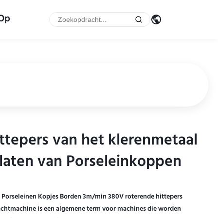
 Op
ttepers van het klerenmetaal
ttepers van het klerenmetaal
laten van Porseleinkoppen
laten van Porseleinkoppen
r Porseleinen Kopjes Borden 3m/min 380V roterende hittepers
drachtmachine is een algemene term voor machines die worden