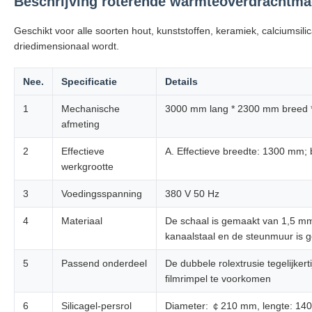
Beschrijving roterende warmteoverdrachtma
Geschikt voor alle soorten hout, kunststoffen, keramiek, calciumsil
driedimensionaal wordt.
Nee.
Specificatie
Details
1
Mechanische
3000 mm lang * 2300 mm breed * 
afmeting
2
Effectieve
A. Effectieve breedte: 1300 mm; 
werkgrootte
3
Voedingsspanning
380 V 50 Hz
4
Materiaal
De schaal is gemaakt van 1,5 mm
kanaalstaal en de steunmuur is g
5
Passend onderdeel
De dubbele rolextrusie tegelijker
filmrimpel te voorkomen
6
Silicagel-persrol
Diameter: ￠210 mm, lengte: 1400 