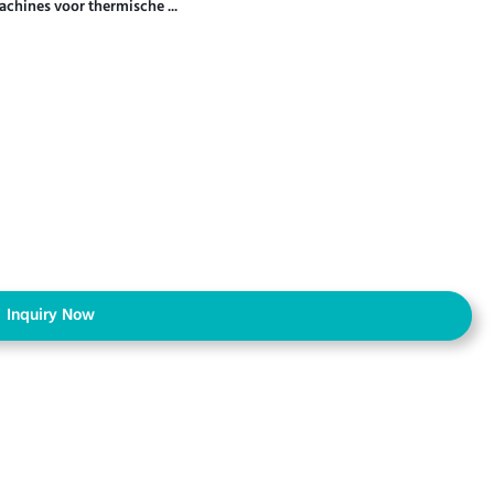
chines voor thermische ...
Inquiry Now