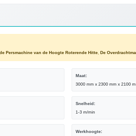
e Persmachine van de Hoogte Roterende Hitte
,
De Overdrachtmac
Maat:
3000 mm x 2300 mm x 2100 
Snelheid:
1-3 m/min
Werkhoogte: