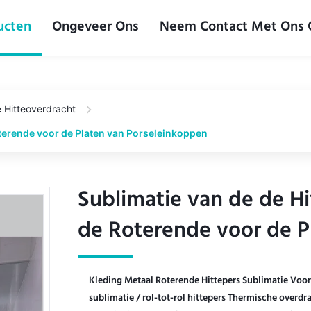
ucten
Ongeveer Ons
Neem Contact Met Ons
 Hitteoverdracht
oterende voor de Platen van Porseleinkoppen
Sublimatie van de de Hi
Sublimatie van de de Hi
de Roterende voor de P
de Roterende voor de P
Kleding Metaal Roterende Hittepers Sublimatie Voo
sublimatie / rol-tot-rol hittepers Thermische over