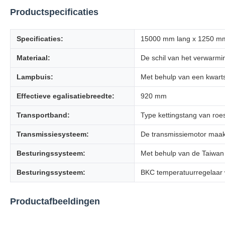
Productspecificaties
Specificaties:
15000 mm lang x 1250 m
Materiaal:
De schil van het verwarmi
Lampbuis:
Met behulp van een kwarts
Effectieve egalisatiebreedte:
920 mm
Transportband:
Type kettingstang van roest
Transmissiesysteem:
De transmissiemotor maak
Besturingssysteem:
Met behulp van de Taiwan 
Besturingssysteem:
BKC temperatuurregelaar 
Productafbeeldingen