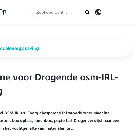
 Op
odelenergy saving
ne voor Drogende osm-IRL-
ne voor Drogende osm-IRL-
g
g
el OSM-IR-920 Energiebesparend Infrarooddroger Machine
rton, bouwplaat, lunchbox, papierbak Droger verwijst naar een
 het vochtgehalte van materialen te ...