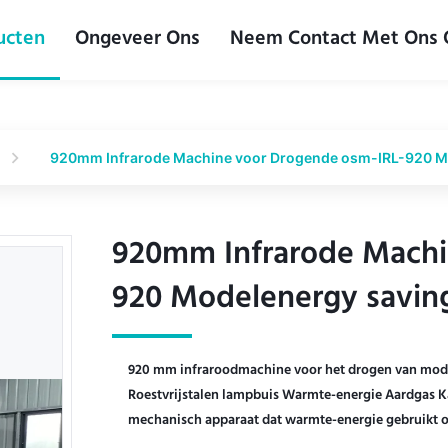
ucten
Ongeveer Ons
Neem Contact Met Ons
920mm Infrarode Machine voor Drogende osm-IRL-920 M
920mm Infrarode Machi
920mm Infrarode Machi
920 Modelenergy savin
920 Modelenergy savin
920 mm infraroodmachine voor het drogen van mod
Roestvrijstalen lampbuis Warmte-energie Aardgas Ka
mechanisch apparaat dat warmte-energie gebruikt om