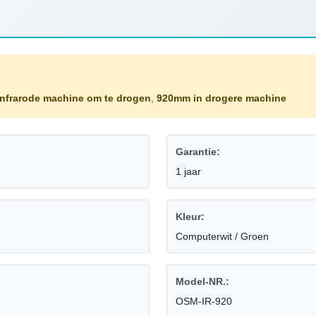
infrarode machine om te drogen
,
920mm in drogere machine
Garantie:
1 jaar
Kleur:
Computerwit / Groen
Model-NR.:
OSM-IR-920