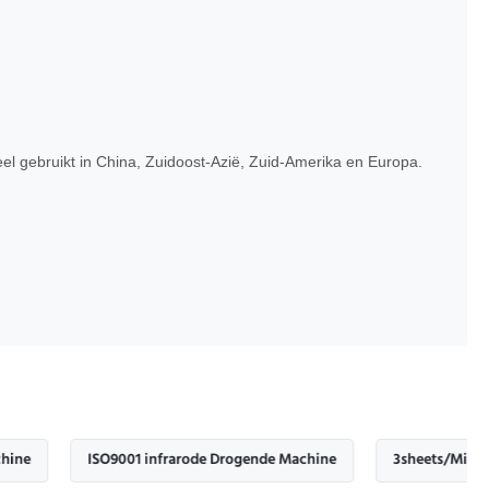
 gebruikt in China, Zuidoost-Azië, Zuid-Amerika en Europa.
ISO9001 infrarode Drogende Machine
3sheets/Min automatisc