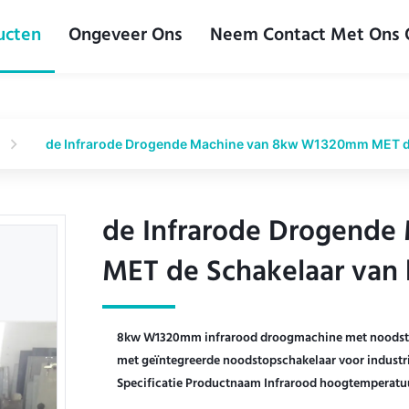
ucten
Ongeveer Ons
Neem Contact Met Ons
de Infrarode Drogende Machine van 8kw W1320mm MET de
de Infrarode Drogend
de Infrarode Drogend
MET de Schakelaar van 
MET de Schakelaar van 
8kw W1320mm infrarood droogmachine met noodst
met geïntegreerde noodstopschakelaar voor industri
Specificatie Productnaam Infrarood hoogtemperatuu