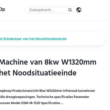
 Op
 Schakelaar van het Noodsituatieeinde
e Machine van 8kw W1320mm
e Machine van 8kw W1320mm
het Noodsituatieeinde
het Noodsituatieeinde
opknop Productoverzicht 8kw W1320mm infrarood tunneloven
ële droogtoepassingen. Technische specificaties Parameter
roven Model OSM-IR-1320 Specificaties ...