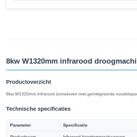
8kw W1320mm infrarood droogmachi
Productoverzicht
8kw W1320mm infrarood tunneloven met geïntegreerde noodstopsch
Technische specificaties
Parameter
Specificatie
Productnaam
Infrarood hoogtemperatuuroven