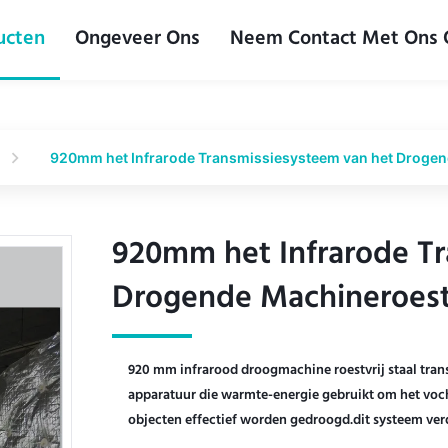
ucten
Ongeveer Ons
Neem Contact Met Ons
920mm het Infrarode Transmissiesysteem van het Drogend
920mm het Infrarode Tr
920mm het Infrarode Tr
Drogende Machineroestv
Drogende Machineroestv
920 mm infrarood droogmachine roestvrij staal tran
apparatuur die warmte-energie gebruikt om het voch
objecten effectief worden gedroogd.dit systeem verd