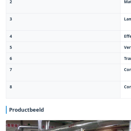
2
Mat
3
Lam
4
Eff
5
Ver
6
Tra
7
Con
8
Con
Productbeeld