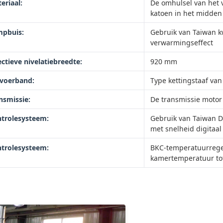
eriaal:
De omhulsel van het 
katoen in het midden
pbuis:
Gebruik van Taiwan k
verwarmingseffect
ectieve nivelatiebreedte:
920 mm
voerband:
Type kettingstaaf van 
nsmissie:
De transmissie motor
trolesysteem:
Gebruik van Taiwan D
met snelheid digitaal
trolesysteem:
BKC-temperatuurregel
kamertemperatuur to