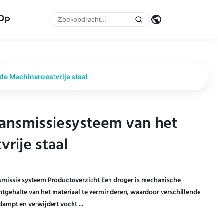
 Op
e Machineroestvrije staal
ansmissiesysteem van het
ansmissiesysteem van het
rije staal
rije staal
smissie systeem Productoverzicht Een droger is mechanische
tgehalte van het materiaal te verminderen, waardoor verschillende
ampt en verwijdert vocht ...