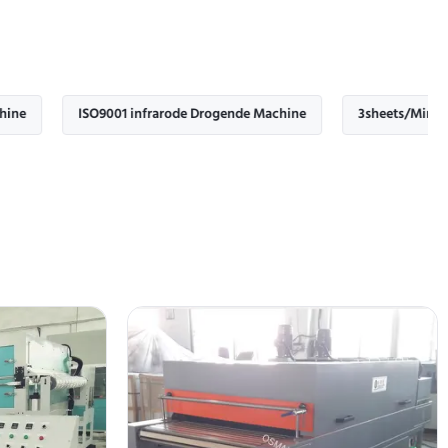
ISO9001 infrarode Drogende Machine
3sheets/Min automatisch