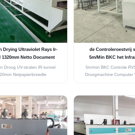
 Drying Ultraviolet Rays Ir-
de Controleroestvrij s
l 1320mm Netto Document
5m/Min BKC het Infra
Breedte
Drogen Wit van de Mach
n Droog UV-stralen IR-tunnel
5m/min BKC Controle RVS
20mm Netpapierbreedte
Droogmachine Computer 
Productoverzicht 10 m
8KW roestvrijstalen in
armingsniveleringsmachine
droogmachine compute
en voor efficiënte drogen en
Specificaties 10000 mm la
eleringstoepassingen met
breed x 1400 mm hoog 2 M
eerde besturingssystemen en
schil van het verwarmings
gheidskenmerken. Technische
gemaakt van A3-plaat, m
caties - Nee, dat is niet waar.
midden isolatiekatoen
Parameter ...