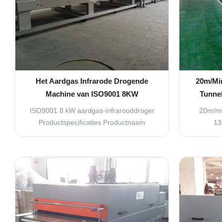
Het Aardgas Infrarode Drogende
20m/Min
Machine van ISO9001 8KW
Tunne
ISO9001 8 kW aardgas-infrarooddroger
20m/mi
Productspecificaties Productnaam
13
Infrarooddroger voor aardgas Model
OSM-HD-1320T Kracht 8 kW
verw
Mechanische afmetingen 15 meter lang
ontworp
× 1650 mm breed × 2800 mm hoog
niv
(lengte kan worden aangepast)
geavanc
Effectieve netwerkbreedte 1320 mm
veili
Brander Originele Riyalu-brander; één ...
specifi