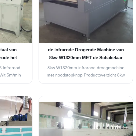
taal van
de Infrarode Drogende Machine van
rode het
8kw W1320mm MET de Schakelaar
inecomputer
van het Noodsituatieeinde
 Infrarood
8kw W1320mm infrarood droogmachine
Wit 5m/min
met noodstopknop Productoverzicht 8kw
frarood
W1320mm infrarood tunneloven met
r wit 1
geïntegreerde noodstopschakelaar voor
ng x 1650 mm
industriële droogtoepassingen.
ateriaal De
Technische specificaties Parameter
gedeelte is
Specificatie Productnaam Infrarood
et in het
hoogtemperatuuroven Model OSM-IR-
 3 ...
1320 Specificaties ...