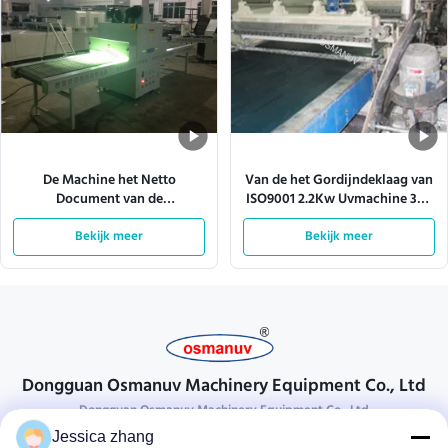
De Machine het Netto
Van de het Gordijndeklaag van
Document van de
ISO9001 2.2Kw Uvmachine 304
gordijndeklaag bezoek van de
Roestvrij staalplaat
Breedtefabriek
Bekijk meer
Bekijk meer
Dongguan Osmanuv Machinery Equipment Co., Ltd
Dongguan Osmanuv Machinery Equipment Co., Ltd
Jessica zhang