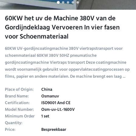
60KW het uv de Machine 380V van de
Gordijndeklaag Vervoeren In vier fasen
voor Schoenmateriaal
60KW UV-gordijncoatingmachine 380V viertrapstransport voor
schoenmateriaal 60KW 380V 50HZ pneumatische
gordijncoatingmachine Viertraps transport Deze coatingmachine
wordt voornamelijk gebruikt voor oppervlaktecoatingprocessen op
films, papier en andere materialen. De machine brengt een laag ...
Place of Origin:
China
Brand Name:
Osmanuv
Certification:
ISO9001 And CE
Model Number:
Osm-uv-Lt.-1600V
Minimum Order
1 set
Quantity:
Price:
Bespreekbaar