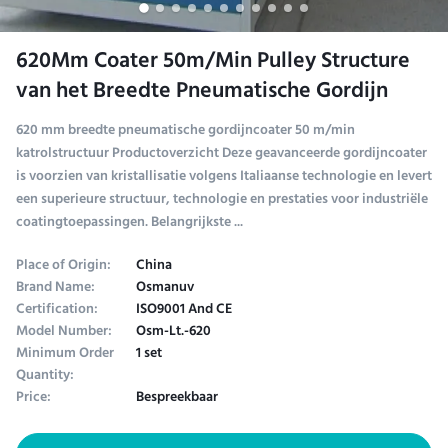
620Mm Coater 50m/Min Pulley Structure
van het Breedte Pneumatische Gordijn
620 mm breedte pneumatische gordijncoater 50 m/min
katrolstructuur Productoverzicht Deze geavanceerde gordijncoater
is voorzien van kristallisatie volgens Italiaanse technologie en levert
een superieure structuur, technologie en prestaties voor industriële
coatingtoepassingen. Belangrijkste ...
Place of Origin:
China
Brand Name:
Osmanuv
Certification:
ISO9001 And CE
Model Number:
Osm-Lt.-620
Minimum Order
1 set
Quantity:
Price:
Bespreekbaar