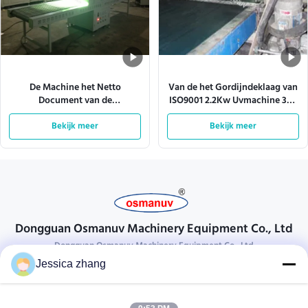
De Machine het Netto
Van de het Gordijndeklaag van
Document van de
ISO9001 2.2Kw Uvmachine 304
gordijndeklaag bezoek van de
Roestvrij staalplaat
Breedtefabriek
Bekijk meer
Bekijk meer
Dongguan Osmanuv Machinery Equipment Co., Ltd
Dongguan Osmanuv Machinery Equipment Co., Ltd
Jessica zhang
Neem contact op.
28 tweede industrieel, wei van Liu chong, Wanjiang, DongGuan,