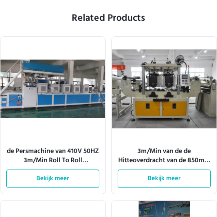
Related Products
de Persmachine van 410V 50HZ
3m/Min van de de
3m/Min Roll To Roll
Hitteoverdracht van de 850mm
Heat/volledig Automatische
Hoogtepers Roterend de
Bekijk meer
Hittepers
Machinebroodje om te rollen
Bekijk meer