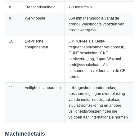
8
Transportsnelheid
1-3 meter/min
9
Werkhoogte
850 mm (riemhoogte vanaf de
grond). Walshoogte voorzien van
positieweergave
10
Elektrische
OMRON-relais, Delta-
componenten
frequentieomvormer, verloopstuk,
CHNT-schakelaar, CKC-
merkvertraging, Japan Wazumi-
bedrijfsschakelaars. Alle
componenten voldoen aan de CE-
normen
11
Veiligheidsapparaten
Lekkagestroomonderbreker,
bescherming tegen overbelasting
van de motor, noodschakelaar,
stuurstroomzekering en andere
veiligheidsvoorzieningen die
voldoen aan internationale normen
Machinedetails