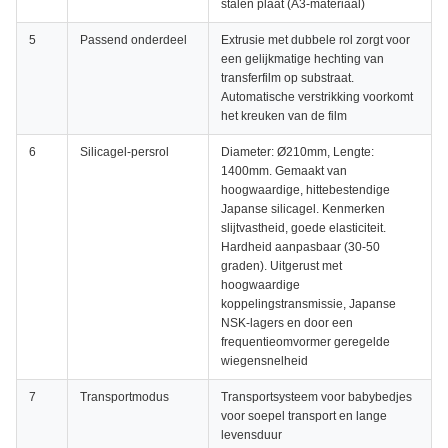
stalen plaat (A3-materiaal)
5
Passend onderdeel
Extrusie met dubbele rol zorgt voor
een gelijkmatige hechting van
transferfilm op substraat.
Automatische verstrikking voorkomt
het kreuken van de film
6
Silicagel-persrol
Diameter: Ø210mm, Lengte:
1400mm. Gemaakt van
hoogwaardige, hittebestendige
Japanse silicagel. Kenmerken
slijtvastheid, goede elasticiteit.
Hardheid aanpasbaar (30-50
graden). Uitgerust met
hoogwaardige
koppelingstransmissie, Japanse
NSK-lagers en door een
frequentieomvormer geregelde
wiegensnelheid
7
Transportmodus
Transportsysteem voor babybedjes
voor soepel transport en lange
levensduur