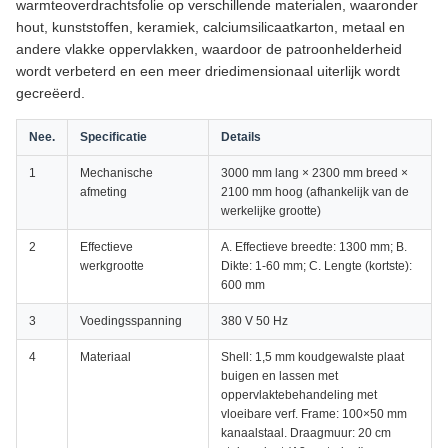
warmteoverdrachtsfolie op verschillende materialen, waaronder
hout, kunststoffen, keramiek, calciumsilicaatkarton, metaal en
andere vlakke oppervlakken, waardoor de patroonhelderheid
wordt verbeterd en een meer driedimensionaal uiterlijk wordt
gecreëerd.
Nee.
Specificatie
Details
1
Mechanische
3000 mm lang × 2300 mm breed ×
afmeting
2100 mm hoog (afhankelijk van de
werkelijke grootte)
2
Effectieve
A. Effectieve breedte: 1300 mm; B.
werkgrootte
Dikte: 1-60 mm; C. Lengte (kortste):
600 mm
3
Voedingsspanning
380 V 50 Hz
4
Materiaal
Shell: 1,5 mm koudgewalste plaat
buigen en lassen met
oppervlaktebehandeling met
vloeibare verf. Frame: 100×50 mm
kanaalstaal. Draagmuur: 20 cm