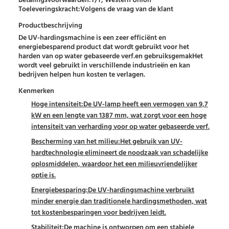
Betalingsvoorwaarden:
T/T, Western Union
Toeleveringskracht:
Volgens de vraag van de klant
Productbeschrijving
De UV-hardingsmachine is een zeer efficiënt en
energiebesparend product dat wordt gebruikt voor het
harden van op water gebaseerde verf.en gebruiksgemakHet
wordt veel gebruikt in verschillende industrieën en kan
bedrijven helpen hun kosten te verlagen.
Kenmerken
Hoge intensiteit:
De UV-lamp heeft een vermogen van 9,7
kW en een lengte van 1387 mm, wat zorgt voor een hoge
intensiteit van verharding voor op water gebaseerde verf.
Bescherming van het milieu:
Het gebruik van UV-
hardtechnologie elimineert de noodzaak van schadelijke
oplosmiddelen, waardoor het een milieuvriendelijker
optie is.
Energiebesparing:
De UV-hardingsmachine verbruikt
minder energie dan traditionele hardingsmethoden, wat
tot kostenbesparingen voor bedrijven leidt.
Stabiliteit:
De machine is ontworpen om een stabiele