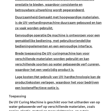
prestatie te bieden, waardoor consistente en
betrouwbare uitwerking wordt gegarandeerd.
Duurzaamheid:
Gemaakt met hoogwaardige materialen,
is de UV-verhardingsmachine duurzaam gebouwd en kan
ze vaak worden gebruikt.
Eenvoudige operatie:
De machine is ontworpen voor een
gemakkelijke bediening, met gebruiksvriendelijke
bedieningselementen en een eenvoudige interface.
Brede toepassing:
De UV-curingmachine kan voor
verschillende materialen worden gebruikt en kan
verschillende soorten op water gebaseerde verf cureren,
waardoor het een veelzijdig product is.
Lage kosten:
Het gebruik van UV-hardtechnologie kan de
productiekosten verlagen, waardoor het voor bedrijven
een kosteneffectieve optie is.
Toepassing
De UV Curing Machine is geschikt voor het uitharden van op
water gebaseerde verf op verschillende materialen, zoals