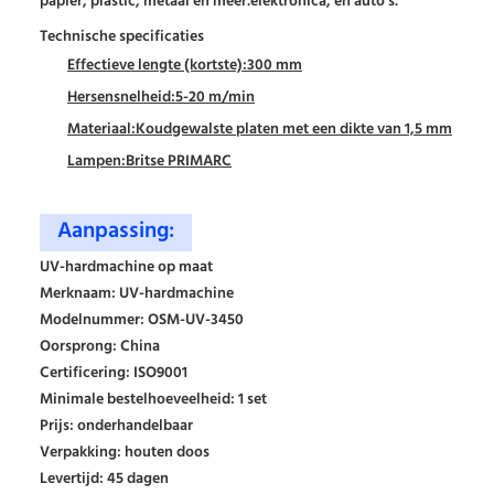
papier, plastic, metaal en meer.elektronica, en auto's.
Technische specificaties
Effectieve lengte (kortste):
300 mm
Hersensnelheid:
5-20 m/min
Materiaal:
Koudgewalste platen met een dikte van 1,5 mm
Lampen:
Britse PRIMARC
Aanpassing:
UV-hardmachine op maat
Merknaam: UV-hardmachine
Modelnummer: OSM-UV-3450
Oorsprong: China
Certificering: ISO9001
Minimale bestelhoeveelheid: 1 set
Prijs: onderhandelbaar
Verpakking: houten doos
Levertijd: 45 dagen