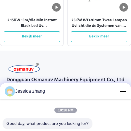
2.15KW 13m/die Min Instant
25KW W1320mm Twee Lampen
Black Led Uv
Uvlicht die de Systemen van de
Transportbandsystemen
Machinetransportband
Bekijk meer
Bekijk meer
genezen
genezen
Dongguan Osmanuv Machinery Equipment Co., Ltd
Dongguan Osmanuv Machinery Equipment Co., Ltd
Jessica zhang
Neem contact op.
28 tweede industrieel, wei van Liu chong, Wanjiang, DongGuan,
10:10 PM
Guangdong, China
Good day, what product are you looking for?
86-769 -88125248