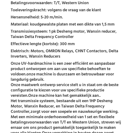
Betalingsvoorwaarden: T/T, Western Union
Toeleveringskracht: volgens de vraag van de klant
Hersensnelheid: 5-20 m/min.
Materiaal: koudgewalste platen met een dikte van 1,5 mm
Transmissiesysteem: 1 pk Desheng motor, Wanxin reducer,
Taiwan Delta Frequency Controller
Effectieve lengte (kortste): 300 mm
Elektrisch: Motors, OMRON Relays, CHNT Contactors, Delta
Inverters, Wanxin Reducers
Onze UV-hardmachine is een zeer efficiënt en aanpasbaar
product ontworpen om aan uw specifieke behoeften te
voldoen.onze machine is duurzaam en betrouwbaar voor
langdurig gebruik.
Onze maatwerk ontwerp service stelt u in staat om de beste
configuratie te kiezen voor uw specifieke productie
vereisten.Onze machine kan het gemakkelijk aan..
Het transmissie systeem, bestaande uit een 1HP Desheng
Motor, Wanxin Reducer, en Taiwan Delta Frequency
Controller,zorgt voor een soepele en nauwkeurige werking.
Met een minimale orderhoeveelheid van 1 set en flexibele
betalingsvoorwaarden van T/T en Western Union, streven wij
ernaar om ons product gemakkelijk toegankelijk te maken