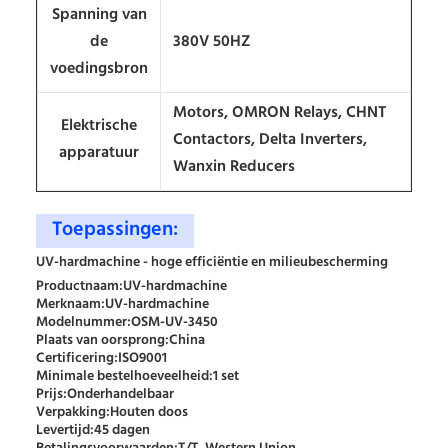
Spanning van
de
380V 50HZ
voedingsbron
Motors, OMRON Relays, CHNT
Elektrische
Contactors, Delta Inverters,
apparatuur
Wanxin Reducers
Toepassingen:
UV-hardmachine - hoge efficiëntie en milieubescherming
Productnaam:
UV-hardmachine
Merknaam:
UV-hardmachine
Modelnummer:
OSM-UV-3450
Plaats van oorsprong:
China
Certificering:
ISO9001
Minimale bestelhoeveelheid:
1 set
Prijs:
Onderhandelbaar
Verpakking:
Houten doos
Levertijd:
45 dagen