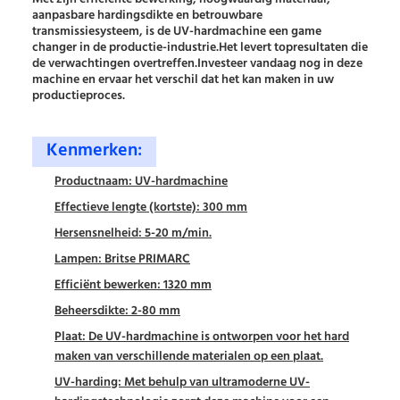
Met zijn efficiënte bewerking, hoogwaardig materiaal,
aanpasbare hardingsdikte en betrouwbare
transmissiesysteem, is de UV-hardmachine een game
changer in de productie-industrie.Het levert topresultaten die
de verwachtingen overtreffen.Investeer vandaag nog in deze
machine en ervaar het verschil dat het kan maken in uw
productieproces.
Kenmerken:
Productnaam: UV-hardmachine
Effectieve lengte (kortste): 300 mm
Hersensnelheid: 5-20 m/min.
Lampen: Britse PRIMARC
Efficiënt bewerken: 1320 mm
Beheersdikte: 2-80 mm
Plaat: De UV-hardmachine is ontworpen voor het hard
maken van verschillende materialen op een plaat.
UV-harding: Met behulp van ultramoderne UV-