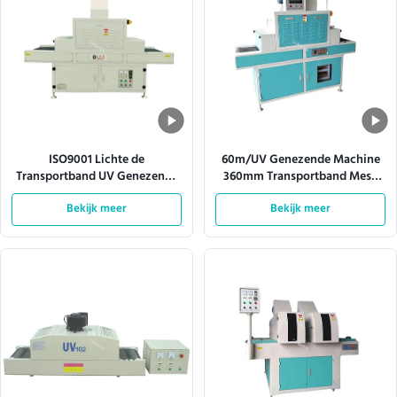
ISO9001 Lichte de
60m/UV Genezende Machine
Transportband UV Genezende
360mm Transportband Mesh
Machine 380V 50HZ van de
Width van Min Automatic Led
Bekijk meer
Bekijk meer
hittedissipatie