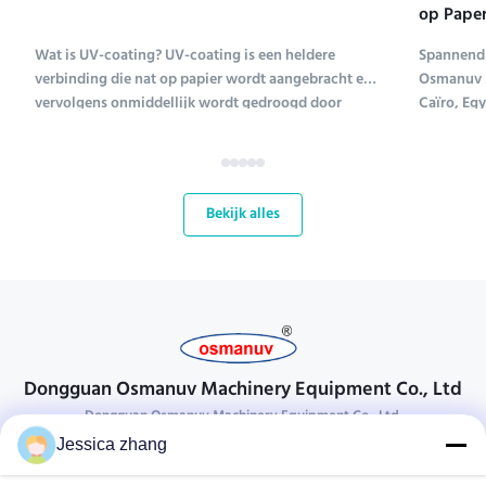
op Paper
Tentoons
Wat is UV-coating? UV-coating is een heldere
Spannend 
verbinding die nat op papier wordt aangebracht en
Osmanuv M
vervolgens onmiddellijk wordt gedroogd door
Caïro, Eg
ultraviolet licht (UV-coating is een afkorting voor
Tissue ME 
ultraviolet coating). Verschillende soorten
tot en met
verbindingen worden gebruikt om papier te coaten;
kans voor
UV-coating ...
bloeiende 
Bekijk alles
Dongguan Osmanuv Machinery Equipment Co., Ltd
Dongguan Osmanuv Machinery Equipment Co., Ltd.
Jessica zhang
Neem contact op.