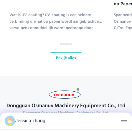
op Paper
Tentoons
Wat is UV-coating? UV-coating is een heldere
Spannend 
verbinding die nat op papier wordt aangebracht en
Osmanuv M
vervolgens onmiddellijk wordt gedroogd door
Caïro, Eg
ultraviolet licht (UV-coating is een afkorting voor
Tissue ME 
ultraviolet coating). Verschillende soorten
tot en met
verbindingen worden gebruikt om papier te coaten;
kans voor
UV-coating ...
bloeiende 
Bekijk alles
Dongguan Osmanuv Machinery Equipment Co., Ltd
Dongguan Osmanuv Machinery Equipment Co., Ltd.
Jessica zhang
Neem contact op.