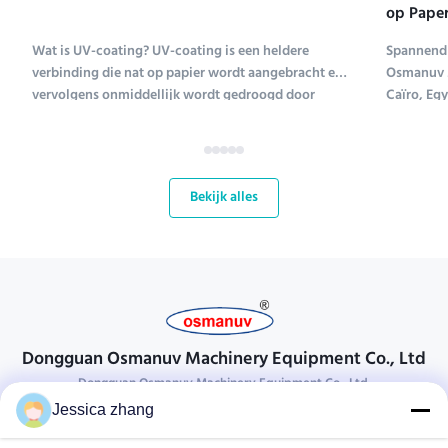
op Paper
Tentoons
Wat is UV-coating? UV-coating is een heldere
Spannend 
verbinding die nat op papier wordt aangebracht en
Osmanuv M
vervolgens onmiddellijk wordt gedroogd door
Caïro, Eg
ultraviolet licht (UV-coating is een afkorting voor
Tissue ME 
ultraviolet coating). Verschillende soorten
tot en met
verbindingen worden gebruikt om papier te coaten;
kans voor
UV-coating ...
bloeiende 
Bekijk alles
Dongguan Osmanuv Machinery Equipment Co., Ltd
Dongguan Osmanuv Machinery Equipment Co., Ltd.
Jessica zhang
Neem contact op.