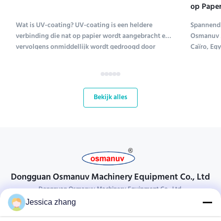
op Paper
Tentoons
Wat is UV-coating? UV-coating is een heldere
Spannend 
verbinding die nat op papier wordt aangebracht en
Osmanuv M
vervolgens onmiddellijk wordt gedroogd door
Caïro, Eg
ultraviolet licht (UV-coating is een afkorting voor
Tissue ME 
ultraviolet coating). Verschillende soorten
tot en met
verbindingen worden gebruikt om papier te coaten;
kans voor
UV-coating ...
bloeiende 
Bekijk alles
Dongguan Osmanuv Machinery Equipment Co., Ltd
Dongguan Osmanuv Machinery Equipment Co., Ltd.
Jessica zhang
Neem contact op.