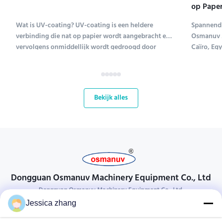
op Paper
Tentoons
Wat is UV-coating? UV-coating is een heldere
Spannend 
verbinding die nat op papier wordt aangebracht en
Osmanuv M
vervolgens onmiddellijk wordt gedroogd door
Caïro, Eg
ultraviolet licht (UV-coating is een afkorting voor
Tissue ME 
ultraviolet coating). Verschillende soorten
tot en met
verbindingen worden gebruikt om papier te coaten;
kans voor
UV-coating ...
bloeiende 
Bekijk alles
Dongguan Osmanuv Machinery Equipment Co., Ltd
Dongguan Osmanuv Machinery Equipment Co., Ltd.
Jessica zhang
Neem contact op.