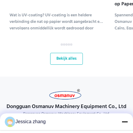
op Paper
Tentoons
Wat is UV-coating? UV-coating is een heldere
Spannend 
verbinding die nat op papier wordt aangebracht en
Osmanuv M
vervolgens onmiddellijk wordt gedroogd door
Caïro, Eg
ultraviolet licht (UV-coating is een afkorting voor
Tissue ME 
ultraviolet coating). Verschillende soorten
tot en met
verbindingen worden gebruikt om papier te coaten;
kans voor
UV-coating ...
bloeiende 
Bekijk alles
Dongguan Osmanuv Machinery Equipment Co., Ltd
Dongguan Osmanuv Machinery Equipment Co., Ltd.
Jessica zhang
Neem contact op.