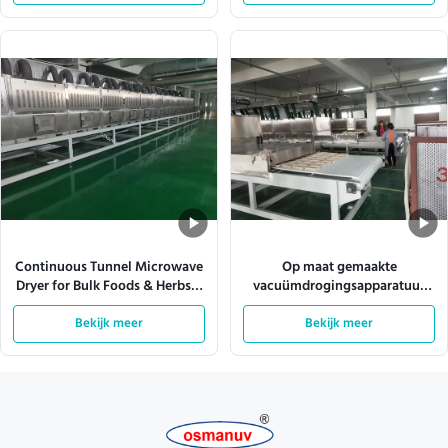
Continuous Tunnel Microwave
Op maat gemaakte
Dryer for Bulk Foods & Herbs –
vacuümdrogingsapparatuur
Customizable Power (12-
van roestvrij staal voor
200kW) & Conveyor Speed
Bekijk meer
optimale prestaties
Bekijk meer