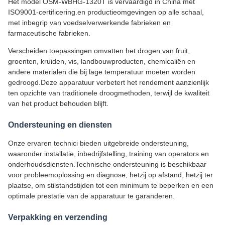
Het model OSM-WBHG-1320T is vervaardigd in China met
ISO9001-certificering.en productieomgevingen op alle schaal,
met inbegrip van voedselverwerkende fabrieken en
farmaceutische fabrieken.
Verscheiden toepassingen omvatten het drogen van fruit,
groenten, kruiden, vis, landbouwproducten, chemicaliën en
andere materialen die bij lage temperatuur moeten worden
gedroogd.Deze apparatuur verbetert het rendement aanzienlijk
ten opzichte van traditionele droogmethoden, terwijl de kwaliteit
van het product behouden blijft.
Ondersteuning en diensten
Onze ervaren technici bieden uitgebreide ondersteuning,
waaronder installatie, inbedrijfstelling, training van operators en
onderhoudsdiensten.Technische ondersteuning is beschikbaar
voor probleemoplossing en diagnose, hetzij op afstand, hetzij ter
plaatse, om stilstandstijden tot een minimum te beperken en een
optimale prestatie van de apparatuur te garanderen.
Verpakking en verzending