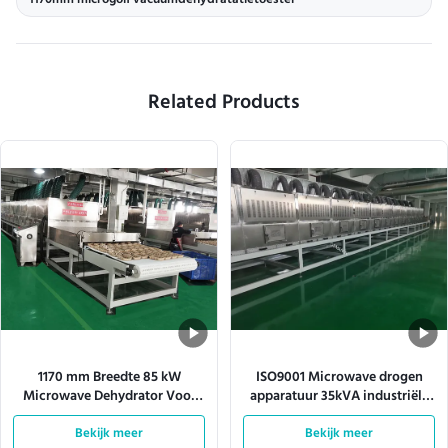
1170mm microgolf vacuümdehydratatietoestel
Related Products
1170 mm Breedte 85 kW
ISO9001 Microwave drogen
Microwave Dehydrator Voor
apparatuur 35kVA industriële
Pulp Molding
microwave droger
Bekijk meer
Bekijk meer