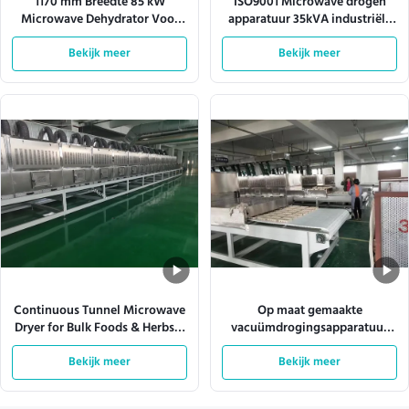
1170 mm Breedte 85 kW
ISO9001 Microwave drogen
Microwave Dehydrator Voor
apparatuur 35kVA industriële
Pulp Molding
microwave droger
Bekijk meer
Bekijk meer
Continuous Tunnel Microwave
Op maat gemaakte
Dryer for Bulk Foods & Herbs –
vacuümdrogingsapparatuur
Customizable Power (12-
van roestvrij staal voor
200kW) & Conveyor Speed
Bekijk meer
optimale prestaties
Bekijk meer