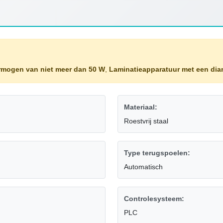
rmogen van niet meer dan 50 W
,
Laminatieapparatuur met een di
Materiaal:
Roestvrij staal
Type terugspoelen:
Automatisch
Controlesysteem:
PLC