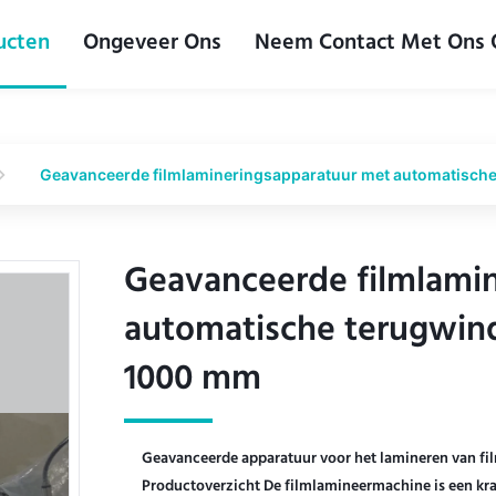
ucten
Ongeveer Ons
Neem Contact Met Ons
Geavanceerde filmlamineringsapparatuur met automatisch
Geavanceerde filmlami
Geavanceerde filmlami
automatische terugwin
automatische terugwin
1000 mm
1000 mm
Geavanceerde apparatuur voor het lamineren van f
Productoverzicht De filmlamineermachine is een kra