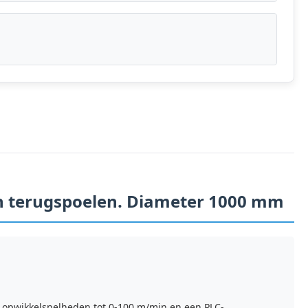
h terugspoelen. Diameter 1000 mm
, opwikkelsnelheden tot 0-100 m/min en een PLC-