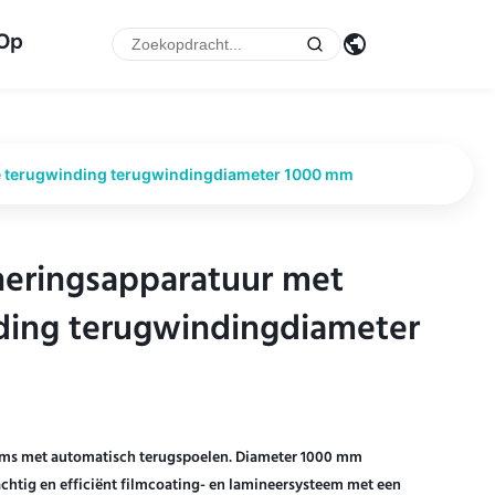
 Op
e terugwinding terugwindingdiameter 1000 mm
neringsapparatuur met
neringsapparatuur met
ding terugwindingdiameter
ding terugwindingdiameter
ilms met automatisch terugspoelen. Diameter 1000 mm
chtig en efficiënt filmcoating- en lamineersysteem met een