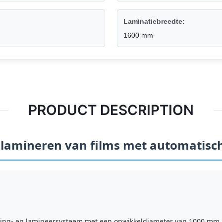
Laminatiebreedte:
1600 mm
PRODUCT DESCRIPTION
 lamineren van films met automatisc
oating- en lamineersysteem met een opwikkeldiameter van 1000 mm