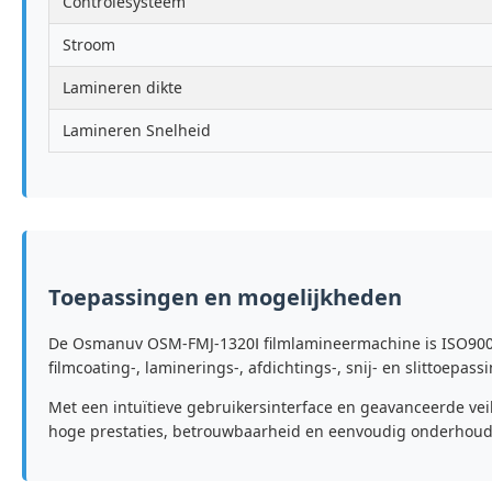
Controlesysteem
Stroom
Lamineren dikte
Lamineren Snelheid
Toepassingen en mogelijkheden
De Osmanuv OSM-FMJ-1320Ⅰ filmlamineermachine is ISO9001-g
filmcoating-, laminerings-, afdichtings-, snij- en slittoepas
Met een intuïtieve gebruikersinterface en geavanceerde ve
hoge prestaties, betrouwbaarheid en eenvoudig onderhoud