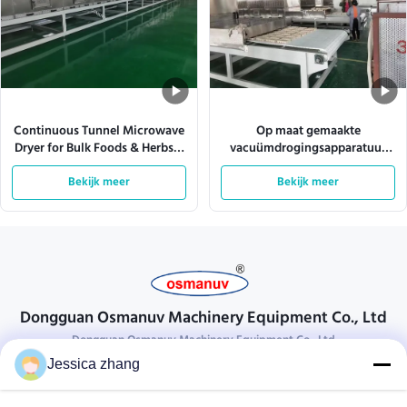
Continuous Tunnel Microwave
Op maat gemaakte
Dryer for Bulk Foods & Herbs –
vacuümdrogingsapparatuur
Customizable Power (12-
van roestvrij staal voor
200kW) & Conveyor Speed
Bekijk meer
optimale prestaties
Bekijk meer
Dongguan Osmanuv Machinery Equipment Co., Ltd
Dongguan Osmanuv Machinery Equipment Co., Ltd
Jessica zhang
Neem contact op.