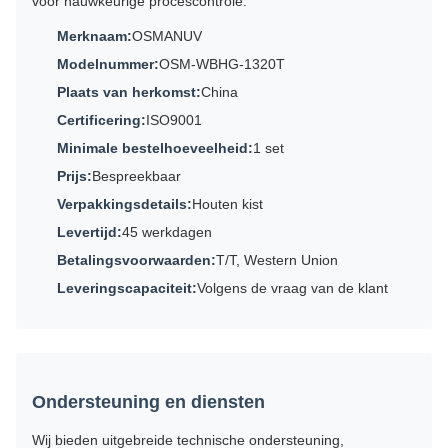
voor nauwkeurige procescontrole.
Merknaam:
OSMANUV
Modelnummer:
OSM-WBHG-1320T
Plaats van herkomst:
China
Certificering:
ISO9001
Minimale bestelhoeveelheid:
1 set
Prijs:
Bespreekbaar
Verpakkingsdetails:
Houten kist
Levertijd:
45 werkdagen
Betalingsvoorwaarden:
T/T, Western Union
Leveringscapaciteit:
Volgens de vraag van de klant
Ondersteuning en diensten
Wij bieden uitgebreide technische ondersteuning,