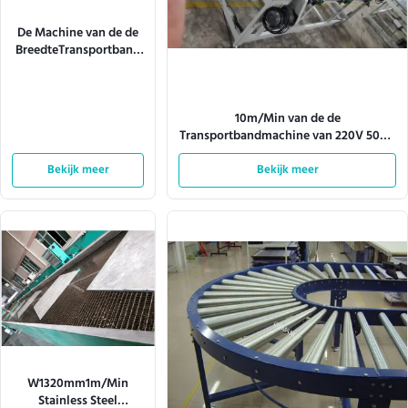
De Machine van de de
BreedteTransportband
van pvc 0.75KW
1320mm voor Comité
Meubilair
10m/Min van de de
Transportbandmachine van 220V 50HZ
Cnc de Aandrijvingsrol het Vervoeren
Bekijk meer
Bekijk meer
W1320mm1m/Min
Stainless Steel