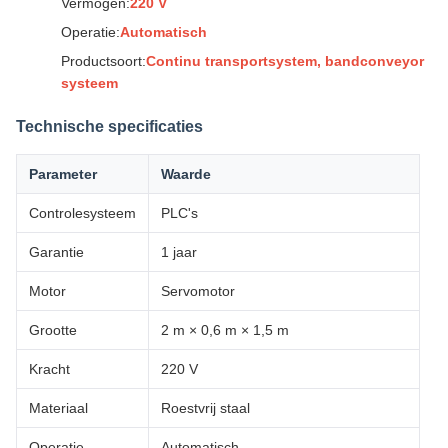
Vermogen:
220 V
Operatie:
Automatisch
Productsoort:
Continu transportsystem, bandconveyor
systeem
Technische specificaties
Parameter
Waarde
Controlesysteem
PLC's
Garantie
1 jaar
Motor
Servomotor
Grootte
2 m × 0,6 m × 1,5 m
Kracht
220 V
Materiaal
Roestvrij staal
Operatie
Automatisch