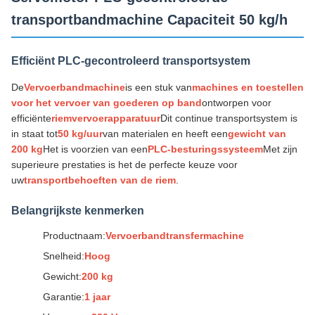
transportbandmachine Capaciteit 50 kg/h
Efficiënt PLC-gecontroleerd transportsystem
De
Vervoerbandmachine
is een stuk van
machines en toestellen
voor het vervoer van goederen op band
ontworpen voor
efficiënte
riemvervoerapparatuur
Dit continue transportsystem is
in staat tot
50 kg/uur
van materialen en heeft een
gewicht van
200 kg
Het is voorzien van een
PLC-besturingssysteem
Met zijn
superieure prestaties is het de perfecte keuze voor
uw
transportbehoeften van de riem
.
Belangrijkste kenmerken
Productnaam:
Vervoerbandtransfermachine
Snelheid:
Hoog
Gewicht:
200 kg
Garantie:
1 jaar