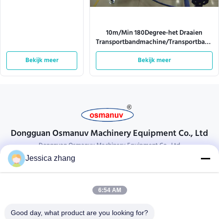
Conveyor Belt
Machine/Mesh Belt
Conveyor
10m/Min 180Degree-het Draaien
Transportbandmachine/Transportband
het Vulcaniseren Machine
Bekijk meer
Bekijk meer
Dongguan Osmanuv Machinery Equipment Co., Ltd
Dongguan Osmanuv Machinery Equipment Co., Ltd
Jessica zhang
Neem contact op.
28 tweede industrieel, wei van Liu chong, Wanjiang, DongGuan,
6:54 AM
Guangdong, China
86-769 -88125248
Good day, what product are you looking for?