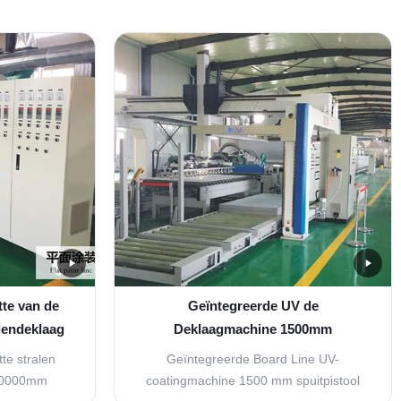
tte van de
Geïntegreerde UV de
lendeklaag
Deklaagmachine 1500mm
0mm
Spuitpistool 380VAC van de
te stralen
Geïntegreerde Board Line UV-
Raadslijn
L10000mm
coatingmachine 1500 mm spuitpistool