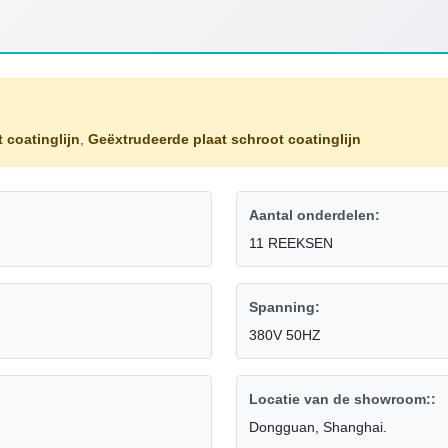
 coatinglijn
,
Geëxtrudeerde plaat schroot coatinglijn
Aantal onderdelen:
11 REEKSEN
Spanning:
380V 50HZ
Locatie van de showroom::
Dongguan, Shanghai.