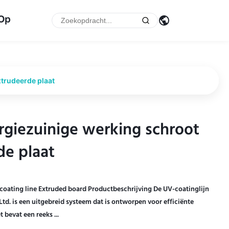
 Op
xtrudeerde plaat
rgiezuinige werking schroot
rgiezuinige werking schroot
de plaat
de plaat
coating line Extruded board Productbeschrijving De UV-coatinglijn
. is een uitgebreid systeem dat is ontworpen voor efficiënte
 bevat een reeks ...