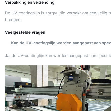
Verpakking en verzending
De UV-coatingslijn is zorgvuldig verpakt om een veilig
brengen.
Veelgestelde vragen
Kan de UV-coatingslijn worden aangepast aan spec
Ja, de UV-coatinglijn kan worden aangepast aan specif