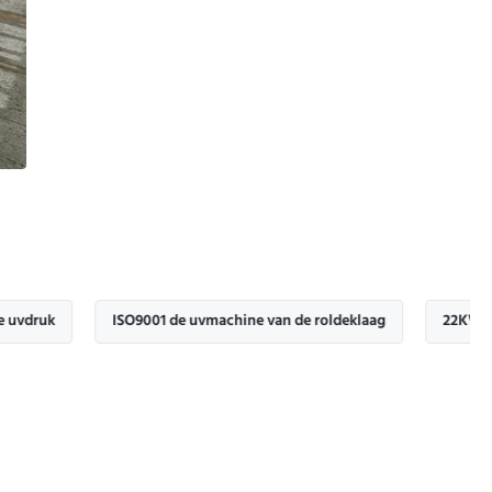
ISO9001 de uvmachine van de roldeklaag
22KW digitale Vl