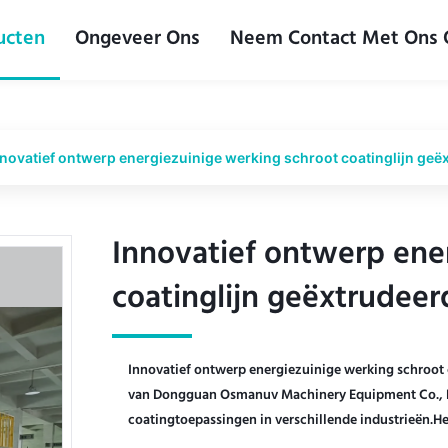
ucten
Ongeveer Ons
Neem Contact Met Ons
nnovatief ontwerp energiezuinige werking schroot coatinglijn geë
Innovatief ontwerp ene
Innovatief ontwerp ene
coatinglijn geëxtrudeer
coatinglijn geëxtrudeer
Innovatief ontwerp energiezuinige werking schroot 
van Dongguan Osmanuv Machinery Equipment Co., Ltd
coatingtoepassingen in verschillende industrieën.Het