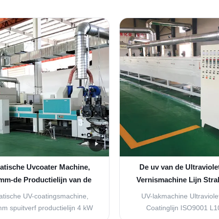
tische Uvcoater Machine,
De uv van de Ultraviole
m-de Productielijn van de
Vernismachine Lijn Stra
Nevelverf
ISO9001 L1000
tische UV-coatingsmachine,
UV-lakmachine Ultraviolet
 spuitverf productielijn 4 kW
Coatinglijn ISO9001 