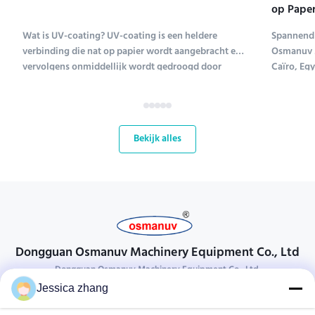
op Paper
Tentoons
Wat is UV-coating? UV-coating is een heldere
Spannend 
verbinding die nat op papier wordt aangebracht en
Osmanuv M
vervolgens onmiddellijk wordt gedroogd door
Caïro, Eg
ultraviolet licht (UV-coating is een afkorting voor
Tissue ME 
ultraviolet coating). Verschillende soorten
tot en met
verbindingen worden gebruikt om papier te coaten;
kans voor
UV-coating ...
bloeiende 
Bekijk alles
Dongguan Osmanuv Machinery Equipment Co., Ltd
Dongguan Osmanuv Machinery Equipment Co., Ltd.
Jessica zhang
Neem contact op.