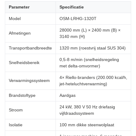
Parameter
Specificatie
Model
OSM-LRHG-1320T
28000 mm (L) × 2400 mm (B) ×
Afmetingen
3140 mm (H)
Transportbandbreedte
1320 mm (roestvrij staal SUS 304)
0,5-8 m/min (snelheidsregeling
Snelheidsbereik
met delta-omvormer)
4× Riello-branders (200.000 kcal/h,
Verwarmingssysteem
jet-heteluchtverwarming)
Brandstoftype
Aardgas
24 kW, 380 V 50 Hz driefasig
Stroom
vijfdraadssysteem
Isolatie
100 mm dikke steenwolplaat