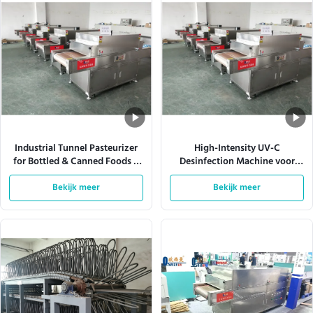
Industrial Tunnel Pasteurizer
High-Intensity UV-C
for Bottled & Canned Foods –
Desinfection Machine voor
Customizable Belt Width (400-
voedselverpakkingen
2000mm) & Multi-Stage
Bekijk meer
Bekijk meer
Temperature Control