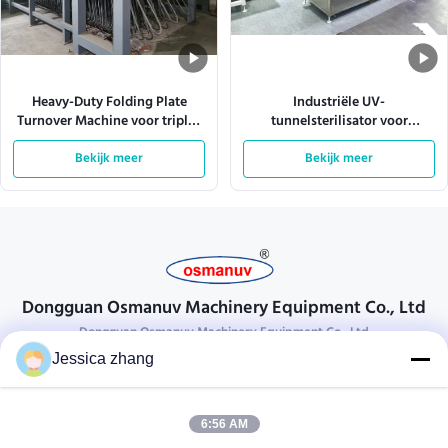
Heavy-Duty Folding Plate
Industriële UV-
Turnover Machine voor triplex
tunnelsterilisator voor
& MDF-lijnen
transportlijnen –
Bekijk meer
oppervlaktedesinfectie met
Bekijk meer
hoge doorvoer voor
verpakkingen, voedsel en
medische apparatuur
Dongguan Osmanuv Machinery Equipment Co., Ltd
Dongguan Osmanuv Machinery Equipment Co., Ltd
Jessica zhang
Neem contact op.
28 tweede industrieel, wei van Liu chong, Wanjiang, DongGuan,
6:56 AM
Guangdong, China