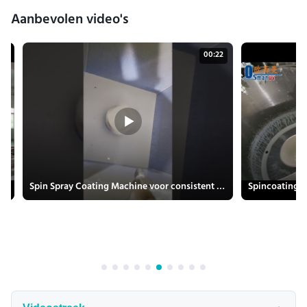
Aanbevolen video's
18
00:22
oor uit pulp gevormd product
Spin Spray Coating Machine voor consistent en herhaalbaar coating resultaat