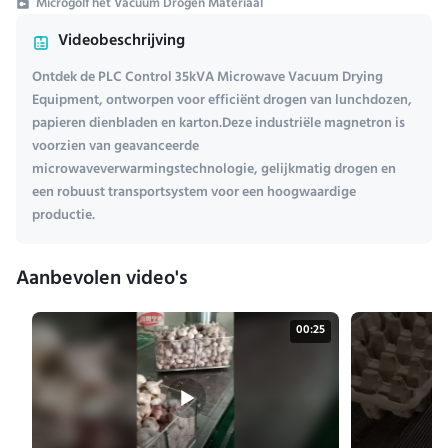
Microgolf het Vacuüm Drogen Materiaal
Videobeschrijving
Ontdek de PLC Control 35kVA Microwave Vacuum Drying
Equipment, ontworpen voor efficiënt drogen van lunchdozen,
papieren dienbladen en karton.Deze industriële magnetron is
voorzien van geavanceerde
microwaveverwarmingstechnologie, gelijkmatig drogen en
een robuust transportsystem voor een hoogwaardige
productie.
Aanbevolen video's
00:25